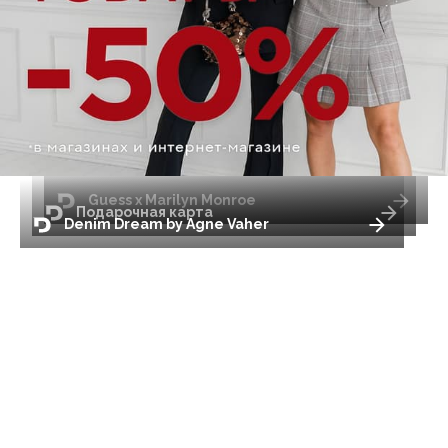
Guess x Marilyn Monroe
Подарочная карта
Denim Dream by Agne Vaher