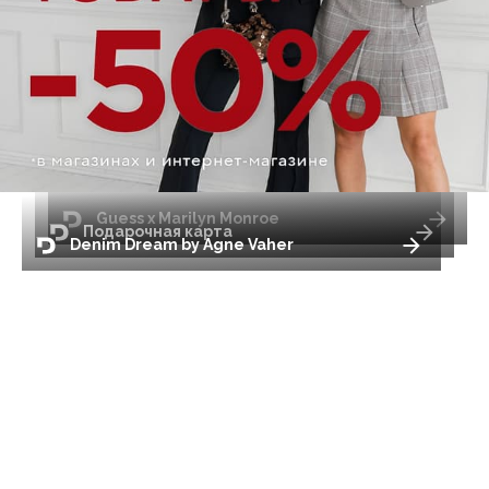
Guess x Marilyn Monroe
Подарочная карта
Denim Dream by Agne Vaher