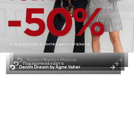
Guess x Marilyn Monroe
Подарочная карта
Denim Dream by Agne Vaher