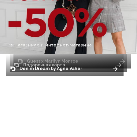
Guess x Marilyn Monroe
Подарочная карта
Denim Dream by Agne Vaher