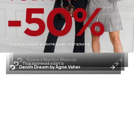
Guess x Marilyn Monroe
Подарочная карта
Denim Dream by Agne Vaher