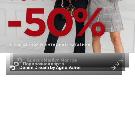
Guess x Marilyn Monroe
Подарочная карта
Denim Dream by Agne Vaher