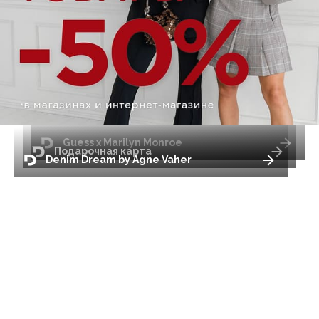
Guess x Marilyn Monroe
Подарочная карта
Denim Dream by Agne Vaher