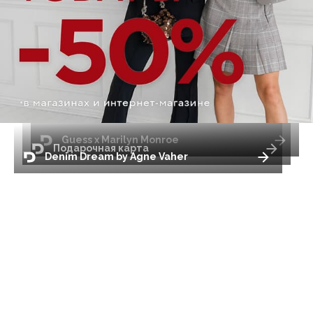
Guess x Marilyn Monroe
Подарочная карта
Denim Dream by Agne Vaher