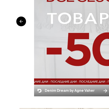
Denim Dream by Agne Vaher