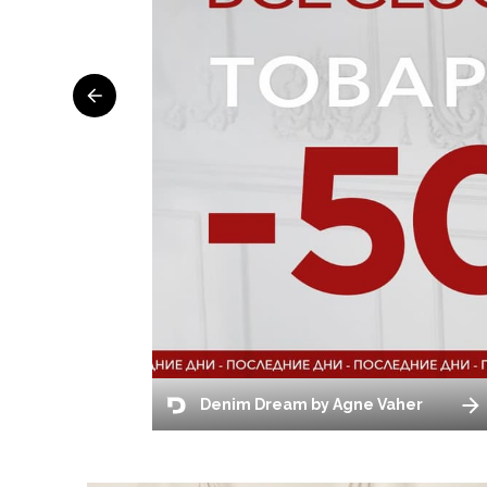
Denim Dream by Agne Vaher