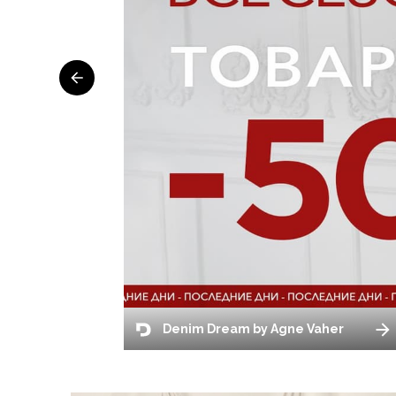
Denim Dream by Agne Vaher