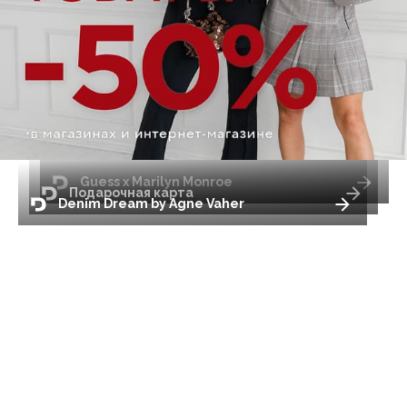
Guess x Marilyn Monroe
Подарочная карта
Denim Dream by Agne Vaher