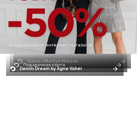
Guess x Marilyn Monroe
Подарочная карта
Denim Dream by Agne Vaher