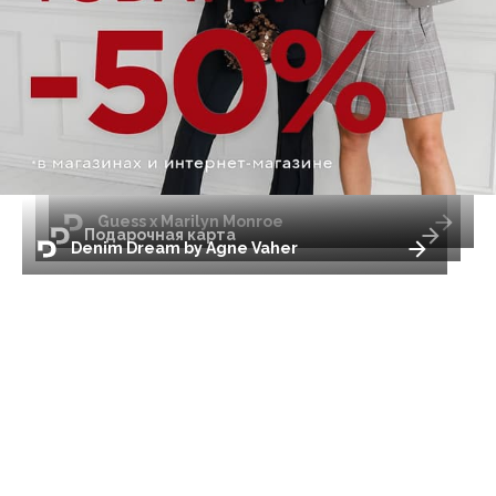
Guess x Marilyn Monroe
Подарочная карта
Denim Dream by Agne Vaher