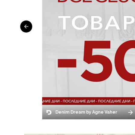
Denim Dream by Agne Vaher