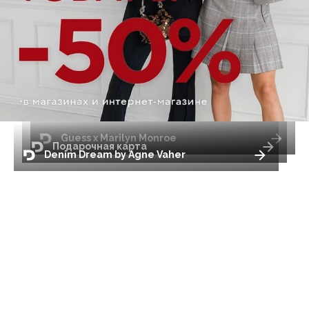
Guess x Marilyn Monroe
Подарочная карта
Denim Dream by Agne Vaher