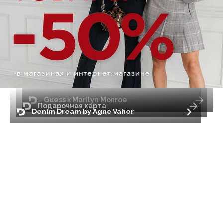
Guess x Marilyn Monroe
Подарочная карта
Denim Dream by Agne Vaher