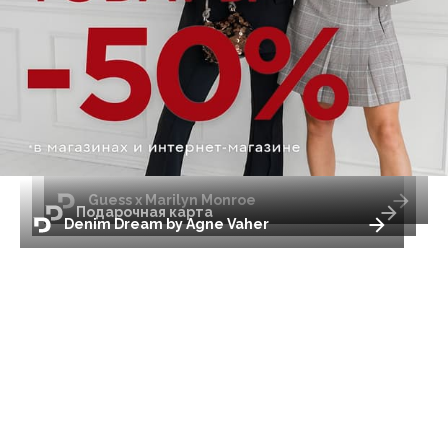
Guess x Marilyn Monroe
Подарочная карта
Denim Dream by Agne Vaher