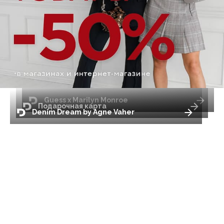
Guess x Marilyn Monroe
Подарочная карта
Denim Dream by Agne Vaher