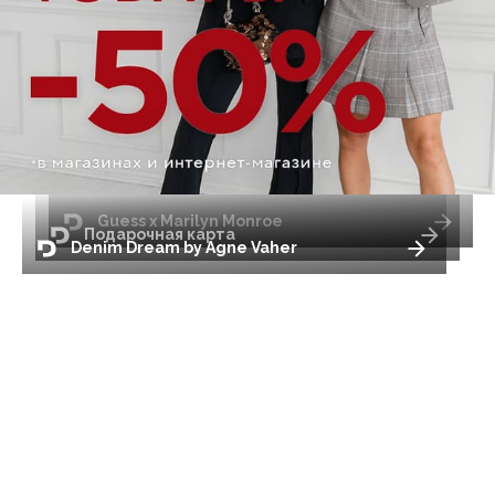
Guess x Marilyn Monroe
Подарочная карта
Denim Dream by Agne Vaher