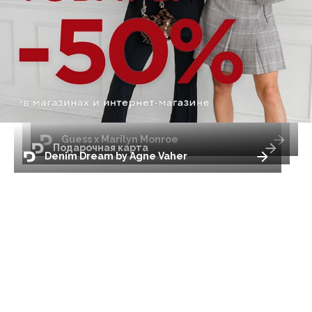
Guess x Marilyn Monroe
Подарочная карта
Denim Dream by Agne Vaher