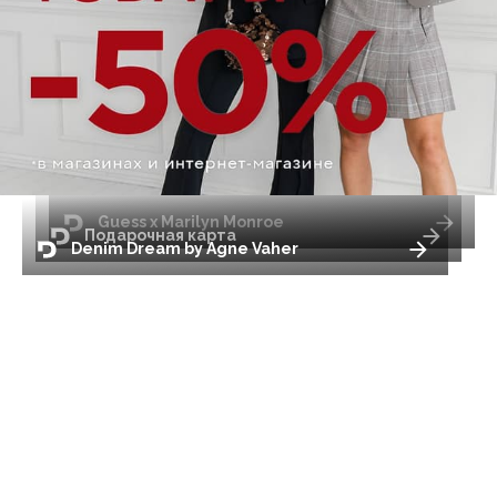
Guess x Marilyn Monroe
Подарочная карта
Denim Dream by Agne Vaher