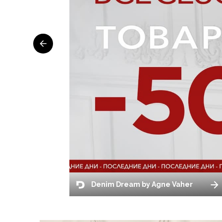
Denim Dream by Agne Vaher