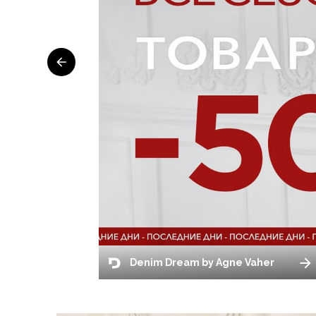
Denim Dream by Agne Vaher