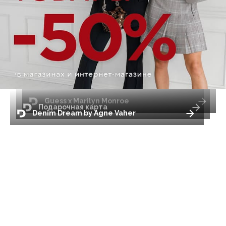
Guess x Marilyn Monroe
Подарочная карта
Denim Dream by Agne Vaher