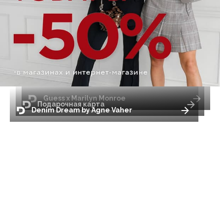
Guess x Marilyn Monroe
Подарочная карта
Denim Dream by Agne Vaher