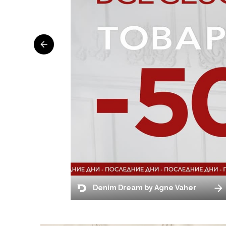
Denim Dream by Agne Vaher