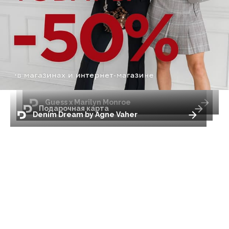
Guess x Marilyn Monroe
Подарочная карта
Denim Dream by Agne Vaher