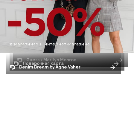
Guess x Marilyn Monroe
Подарочная карта
Denim Dream by Agne Vaher