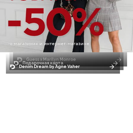
Guess x Marilyn Monroe
Подарочная карта
Denim Dream by Agne Vaher