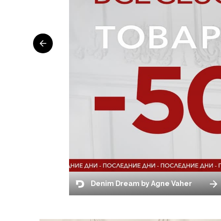
Denim Dream by Agne Vaher