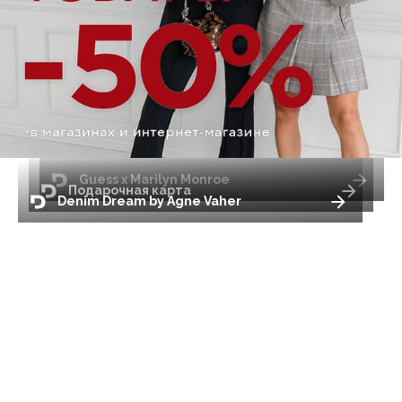
Guess x Marilyn Monroe
Подарочная карта
Denim Dream by Agne Vaher