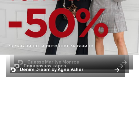
Guess x Marilyn Monroe
Подарочная карта
Denim Dream by Agne Vaher