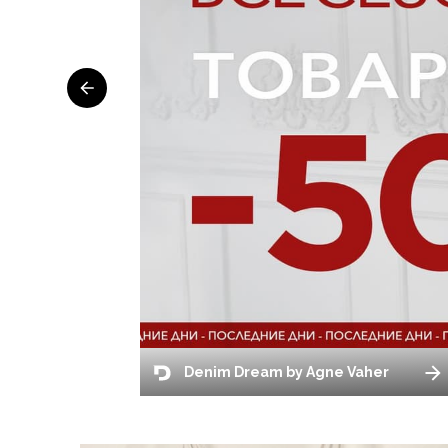
Denim Dream by Agne Vaher