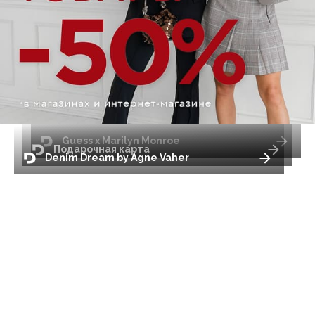
Guess x Marilyn Monroe
Подарочная карта
Denim Dream by Agne Vaher