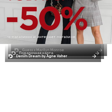
Guess x Marilyn Monroe
Подарочная карта
Denim Dream by Agne Vaher