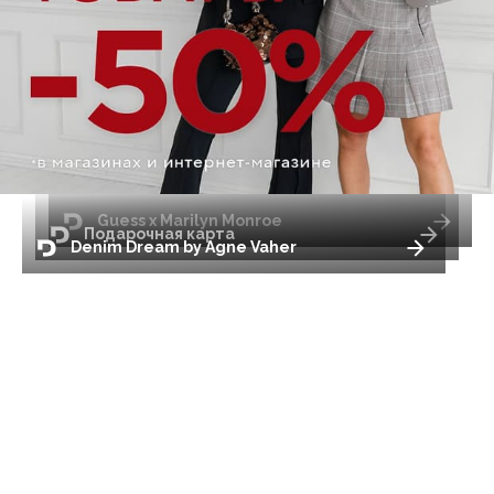
Guess x Marilyn Monroe
Подарочная карта
Denim Dream by Agne Vaher