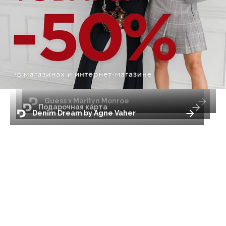
Guess x Marilyn Monroe
Подарочная карта
Denim Dream by Agne Vaher