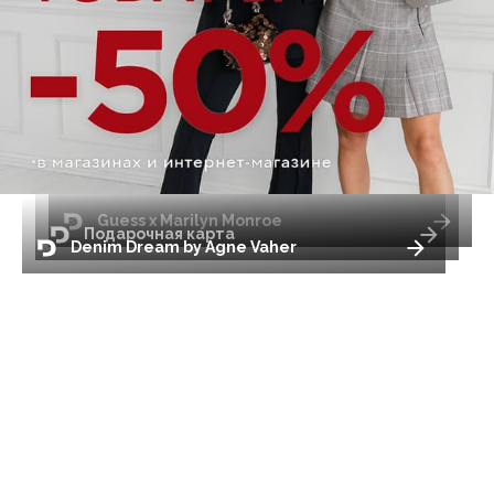
Guess x Marilyn Monroe
Подарочная карта
Denim Dream by Agne Vaher