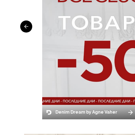
Denim Dream by Agne Vaher