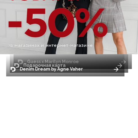
Guess x Marilyn Monroe
Подарочная карта
Denim Dream by Agne Vaher