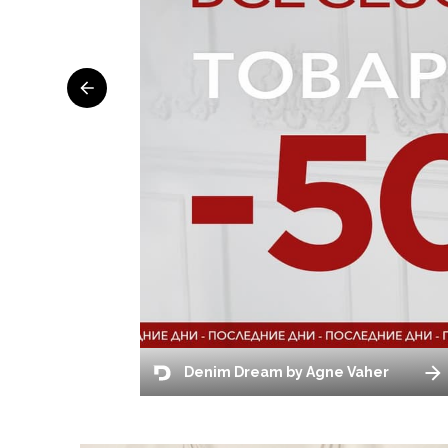
Denim Dream by Agne Vaher