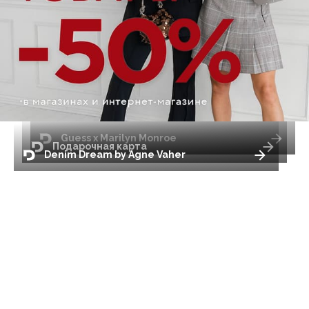
Guess x Marilyn Monroe
Подарочная карта
Denim Dream by Agne Vaher