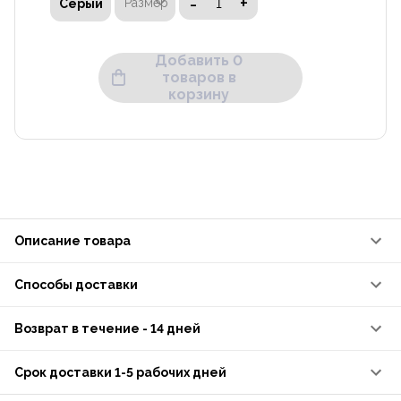
-
+
Размер
Серый
Возврат или обмен белья невозможен.
Добавить 0
товаров в
корзину
Calvin Klein
Белье LV00QF8524
26.90
€
-
+
Размер
Серый
Возврат или обмен белья невозможен.
Описание товара
Способы доставки
Возврат в течение - 14 дней
Срок доставки 1-5 рабочих дней