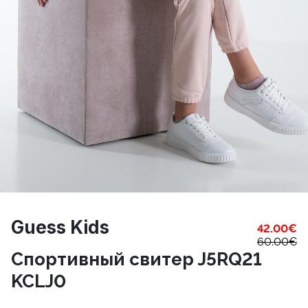
Guess Kids
42.00
€
60.00
€
Cпортивный свитер J5RQ21
KCLJ0