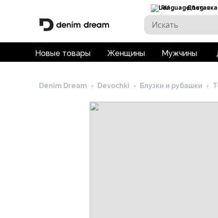
RU
Доставка
Новые товары
Женщины
Мужчины
Denim Dream
›
Devochki
›
Блузки и рубашки
›
Т