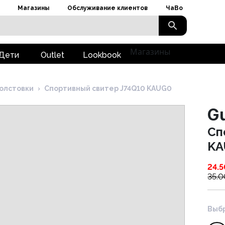
Магазины
Обслуживание клиентов
ЧаВо
Магазины
Дети
Outlet
Lookbook
олстовки
›
Cпортивный свитер J74Q10 KAUG0
G
Cп
KA
24.5
35.0
Выбр