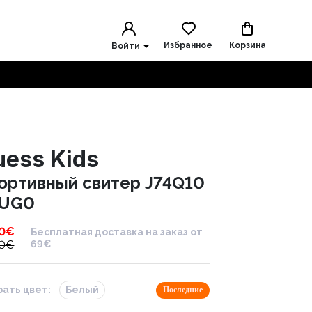
Избранное
Корзина
Войти
uess Kids
ортивный свитер J74Q10
UG0
0
€
Бесплатная доставка на заказ от
0
€
69€
ать цвет:
Белый
Последние