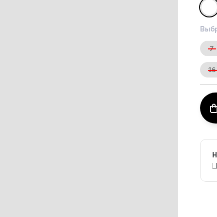
Выбр
7
16
Н
П