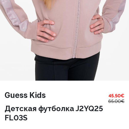
Guess Kids
45.50
€
65.00
€
Детская футболка J2YQ25
FL03S