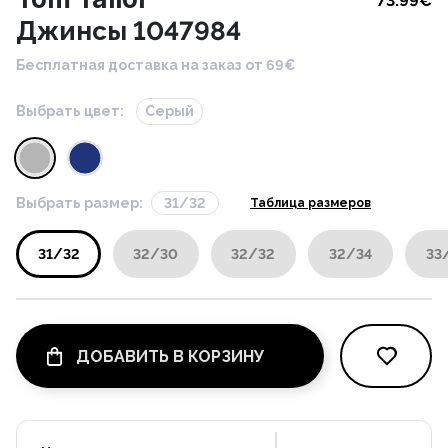
73.99
€
Джинсы 1047984
Бесплатная доставка на заказ от 69€
Выбрать цвет:
Серый
Выбрать размер:
31/32
Таблица размеров
31/32
32/30
32/32
32/34
33
ДОБАВИТЬ В КОРЗИНУ