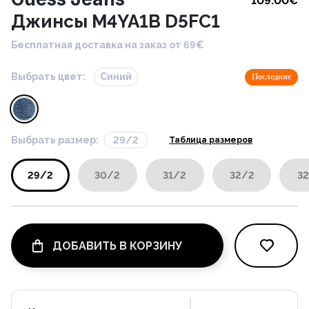
109.00
€
Джинсы M4YA1B D5FC1
Бесплатная доставка на заказ от 69€
Выбрать цвет:
Синий
Последние
Выбрать размер:
29/2
Таблица размеров
29/2
30/2
31/2
32/2
32
ДОБАВИТЬ В КОРЗИНУ