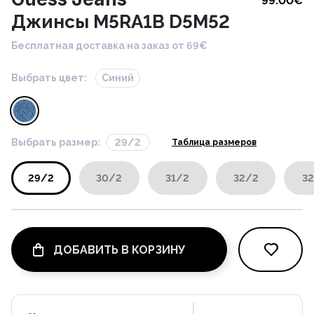
99.00
€
Джинсы M5RA1B D5M52
Бесплатная доставка на заказ от 69€
Выбрать цвет:
Синий
Выбрать размер:
29/2
Таблица размеров
29/2
30/2
31/2
32/2
32
ДОБАВИТЬ В КОРЗИНУ